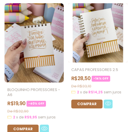
CAPAS PROFESSORES 2.5
R$28,50
-
14
%
OFF
R$33,10
BLOQUINHO PROFESSORES -
2
x
de
R$14,25
sem juros
A6
R$19,90
-
40
%
OFF
R$32,90
2
x
de
R$9,95
sem juros