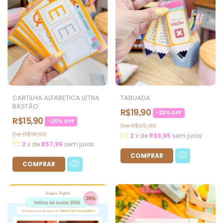
CARTILHA ALFABETICA LETRA
TABUADA
BASTÃO
R$19,90
-
23
%
OFF
R$15,90
-
20
%
OFF
R$25,90
R$19,90
2
x
de
R$9,95
sem juros
2
x
de
R$7,95
sem juros