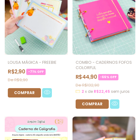
LOUSA MÁGICA - FREEBIE
COMBO - CADERNOS FOFOS
COLORFUL
R$2,90
-
71
%
OFF
R$44,90
-
66
%
OFF
R$9,90
R$132,90
2
x
de
R$22,45
sem juros