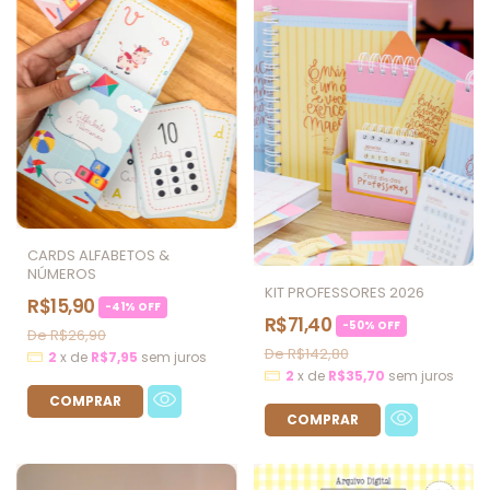
CARDS ALFABETOS &
NÚMEROS
KIT PROFESSORES 2026
R$15,90
-
41
%
OFF
R$71,40
-
50
%
OFF
R$26,90
R$142,80
2
x
de
R$7,95
sem juros
2
x
de
R$35,70
sem juros