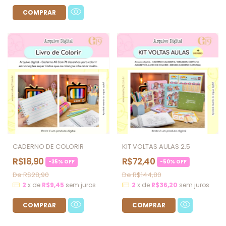
KIT VOLTAS AULAS 2.5
CADERNO DE COLORIR
R$72,40
R$18,90
-
50
%
OFF
-
35
%
OFF
R$144,80
R$28,90
2
x
de
R$36,20
sem juros
2
x
de
R$9,45
sem juros