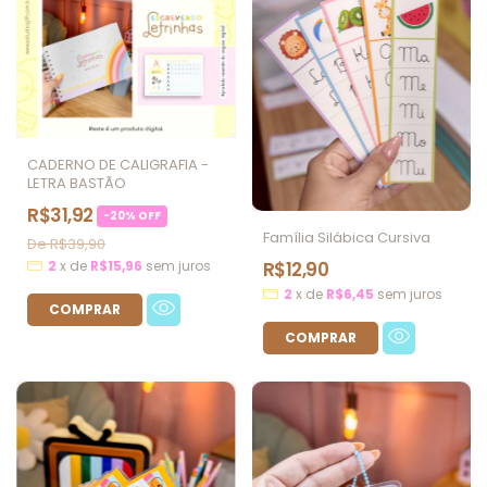
CADERNO DE CALIGRAFIA -
LETRA BASTÃO
R$31,92
-
20
%
OFF
Família Silábica Cursiva
R$39,90
R$12,90
2
x
de
R$15,96
sem juros
2
x
de
R$6,45
sem juros