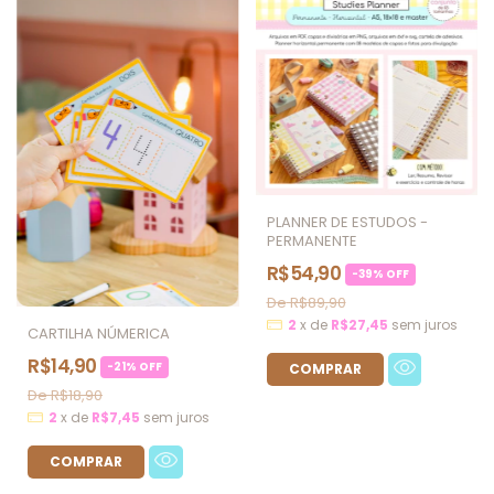
PLANNER DE ESTUDOS -
PERMANENTE
R$54,90
-
39
%
OFF
R$89,90
2
x
de
R$27,45
sem juros
CARTILHA NÚMERICA
R$14,90
-
21
%
OFF
R$18,90
2
x
de
R$7,45
sem juros