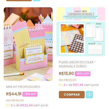
PLANEJADOR ESCOLAR -
SEMANAL E DIÁRIO
R$15,90
-
56
%
OFF
R$35,90
2
x
de
R$7,95
sem juros
MINI KIT PROFESSORES
R$44,91
-
10
%
OFF
R$49,90
2
x
de
R$22,46
sem juros