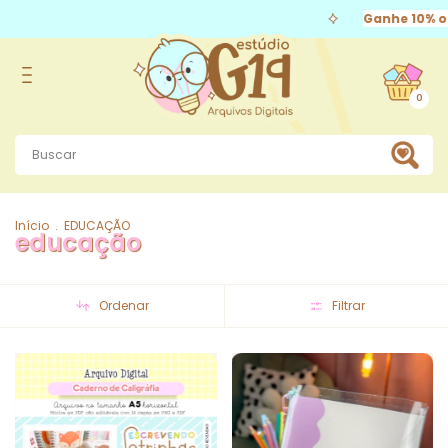
Ganhe 10% off
válid
0
Início
.
EDUCAÇÃO
educação
Ordenar
Filtrar