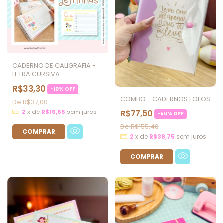
CADERNO DE CALIGRAFIA -
LETRA CURSIVA
R$33,30
-
10
%
OFF
COMBO - CADERNOS FOFOS
R$37,00
R$77,50
2
x
de
R$16,65
sem juros
-
50
%
OFF
R$155,40
2
x
de
R$38,75
sem juros