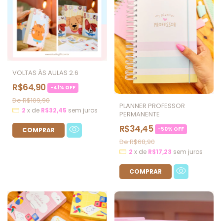
VOLTAS ÀS AULAS 2.6
R$64,90
-
41
%
OFF
R$109,90
PLANNER PROFESSOR
2
x
de
R$32,45
sem juros
PERMANENTE
R$34,45
-
50
%
OFF
R$68,90
2
x
de
R$17,23
sem juros