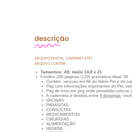
descrição
ARQUIVO DIGITAL CADERNETA PET
ARQUIVO CONTÉM:
Tamanhos: A5: miolo 14,8 x 21
Contém 24
0 páginas (12
0) gramatura ideal: 90
Contém: verçoes em A6 do diário Pet e da ca
Pág com informações importantes do Pet, veter
Pág de incio em png onde possibilita colocar 
A caderneta é dividida entre
9 divisórias
, você
VACINAS
PARASITAS
CONSULTAS
MEDICAMENTOS
CIRURGIAS
ALIMENTAÇÃO
HIGIENE