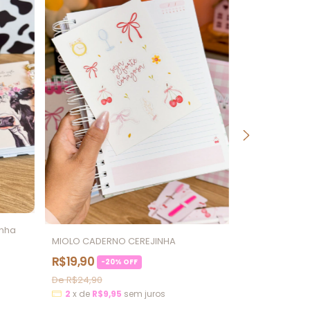
CADERNO COL
R$25,90
2
x
de
R$12
inha
MIOLO CADERNO CEREJINHA
R$19,90
-
20
%
OFF
R$24,90
2
x
de
R$9,95
sem juros