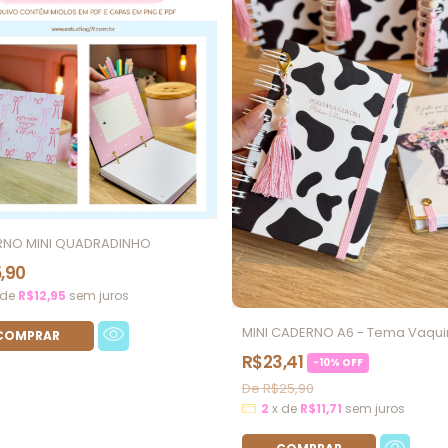
RNO MINI QUADRADINHO
,90
de
R$12,95
sem juros
MINI CADERNO A6 - Tema Vaqu
R$23,41
-
10
%
OFF
R$25,90
2
x
de
R$11,71
sem juros