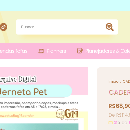
endas fofas
Planners
Planejadores & Cal
Início
.
CAD
CADER
R$68,9
R$114,
2
x de