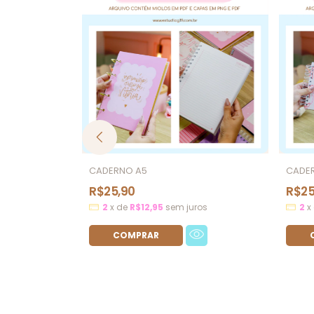
CADERNO A5
CADE
R$25,90
R$25
2
x
de
R$12,95
sem juros
2
x
OFOS
ros