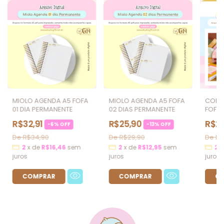
MIOLO AGENDA A5 FOFA
MIOLO AGENDA A5 FOFA
COMB
01 DIA PERMANENTE
02 DIAS PERMANENTE
FOFAS
R$32,91
R$25,90
R$2
-
6
%
OFF
-
13
%
OFF
R$34,90
R$29,90
R$
2
x
de
R$16,46
sem
2
x
de
R$12,95
sem
2
juros
juros
juros