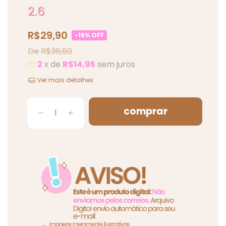
2.6
R$29,90
-
19
%
OFF
R$36,80
2
x de
R$14,95
sem juros
Ver mais detalhes