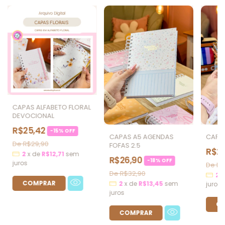
CAPAS ALFABETO FLORAL
DEVOCIONAL
R$25,42
-
15
%
OFF
CAPAS A5 AGENDAS
CAPA
R$29,90
FOFAS 2.5
R$26
2
x
de
R$12,71
sem
R$26,90
-
18
%
OFF
juros
R$
R$32,90
2
2
x
de
R$13,45
sem
juros
juros