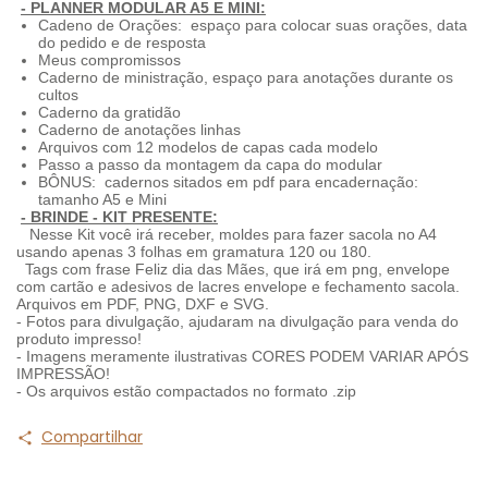
- PLANNER MODULAR A5 E MINI:
Cadeno de Orações: espaço para colocar suas orações, data
do pedido e de resposta
Meus compromissos
Caderno de ministração, espaço para anotações durante os
cultos
Caderno da gratidão
Caderno de anotações linhas
Arquivos com 12 modelos de capas cada modelo
Passo a passo da montagem da capa do modular
BÔNUS: cadernos sitados em pdf para encadernação:
tamanho A5 e Mini
- BRINDE - KIT PRESENTE:
Nesse Kit você irá receber, moldes para fazer sacola no A4
usando apenas 3 folhas em gramatura 120 ou 180.
Tags com frase Feliz dia das Mães, que irá em png, envelope
com cartão e adesivos de lacres envelope e fechamento sacola.
Arquivos em PDF, PNG, DXF e SVG.
- Fotos para divulgação, ajudaram na divulgação para venda do
produto impresso!
- Imagens meramente ilustrativas CORES PODEM VARIAR APÓS
IMPRESSÃO!
- Os arquivos estão compactados no formato .zip
Compartilhar