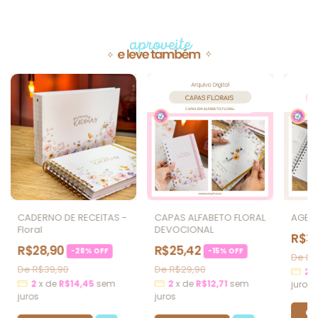
Produtos similares
CADERNO DE RECEITAS -
CAPAS ALFABETO FLORAL
AGEN
Floral
DEVOCIONAL
R$3
R$28,90
R$25,42
-
28
%
OFF
-
15
%
OFF
R$
R$39,90
R$29,90
2
2
x
de
R$14,45
sem
2
x
de
R$12,71
sem
juros
juros
juros