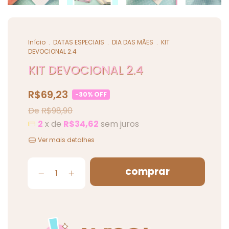
Início
.
DATAS ESPECIAIS
.
DIA DAS MÃES
.
KIT
DEVOCIONAL 2.4
KIT DEVOCIONAL 2.4
R$69,23
-
30
%
OFF
R$98,90
2
x de
R$34,62
sem juros
Ver mais detalhes