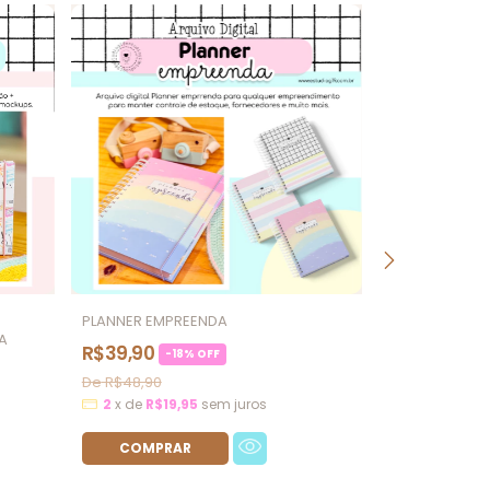
PLANNER EMPREENDA
A
R$39,90
-
18
%
OFF
R$48,90
2
x
de
R$19,95
sem juros
MINI CADERNO
R$23,41
-
10
R$25,90