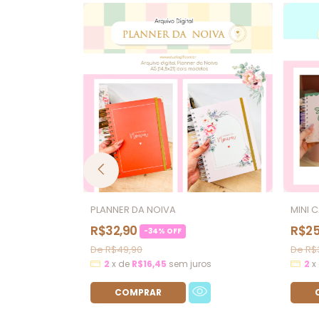
PLANNER DA NOIVA
MINI 
R$32,90
R$25
-
34
%
OFF
R$49,90
R$
os
2
x
de
R$16,45
sem juros
2
x