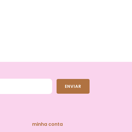
2
x
de
R$11,
minha conta