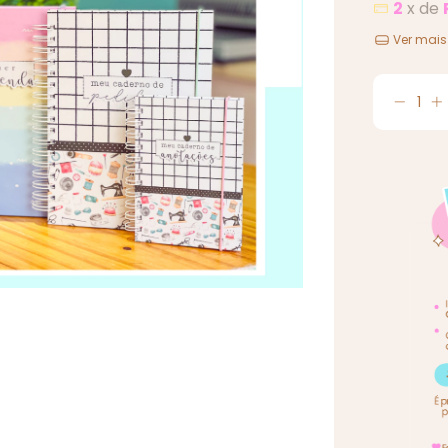
2
x de
Ver mais