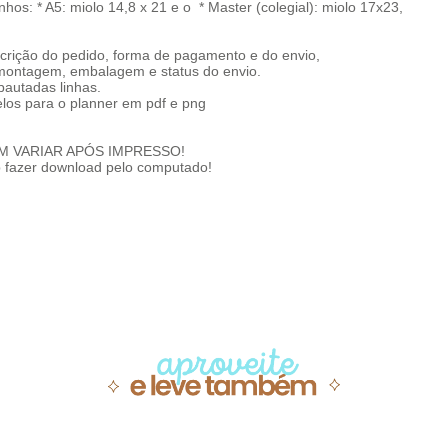
os: * A5: miolo 14,8 x 21 e o * Master (colegial): miolo 17x23,
scrição do pedido, forma de pagamento e do envio,
, montagem, embalagem e status do envio.
pautadas linhas.
los para o planner em pdf e png
DEM VARIAR APÓS IMPRESSO!
p fazer download pelo computado!
Produtos similare