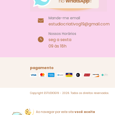
Mande-me email
estudiocriativog19@gmail.com
Nossos Horários
seg a sexta
09 às 18h
pagamento
Copyright ESTUDIOG19 - 2026. Todos os direitos reservados.
Ao navegar por este site
você aceita