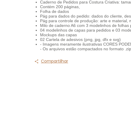
Caderno de Pedidos para Costura Criativa: tamanh
Contém 200 páginas,
Folha de dados
Pág para dados do pedido: dados do cliente, de
Pág para controle de produção: arte e material
Milo de caderno A6 com 3 modelinhos de folhas 
04 modelinhos de capas para pedidos e 03 mode
Mockups das capas
02 Cartela de adesivos (png, jpg, dfx e svg)
- Imagens meramente ilustrativas CORES PO
- Os arquivos estão compactados no formato .zi
Compartilhar