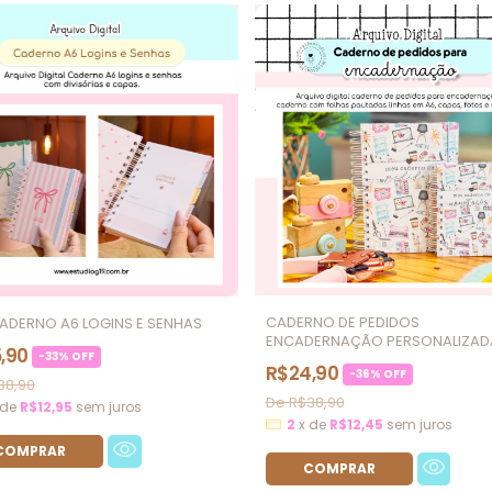
CADERNO DE PEDIDOS
CADERNO A6 LOGINS E SENHAS
ENCADERNAÇÃO PERSONALIZAD
,90
-
33
%
OFF
R$24,90
-
36
%
OFF
38,90
R$38,90
de
R$12,95
sem juros
2
x
de
R$12,45
sem juros