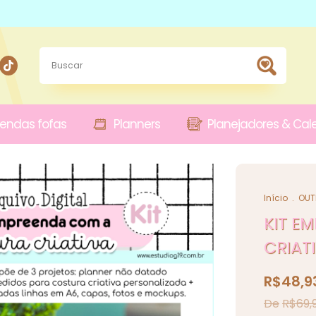
endas fofas
Planners
Planejadores & Cal
Início
.
OUT
KIT E
CRIAT
R$48,9
R$69,