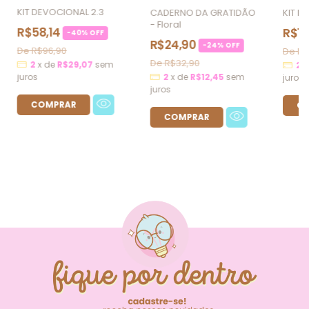
KIT DEVOCIONAL 2.3
CADERNO DA GRATIDÃO
KIT P
- Floral
R$58,14
R$19
-
40
%
OFF
R$24,90
-
24
%
OFF
R$96,90
R$
R$32,90
2
x
de
R$29,07
sem
2
2
x
de
R$12,45
sem
juros
juros
juros
FIQUE POR DENTRO